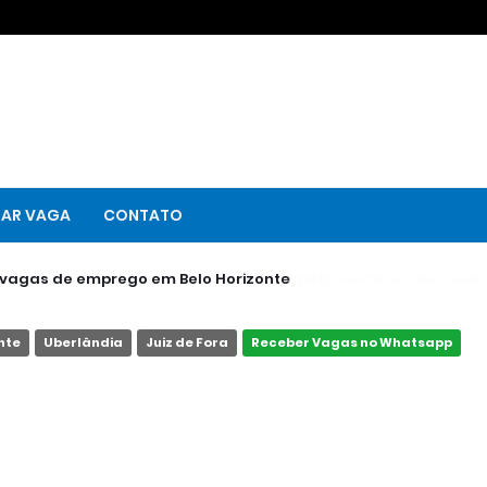
GAR VAGA
CONTATO
s vagas de emprego em Belo Horizonte
nte
Uberlândia
Juiz de Fora
Receber Vagas no Whatsapp