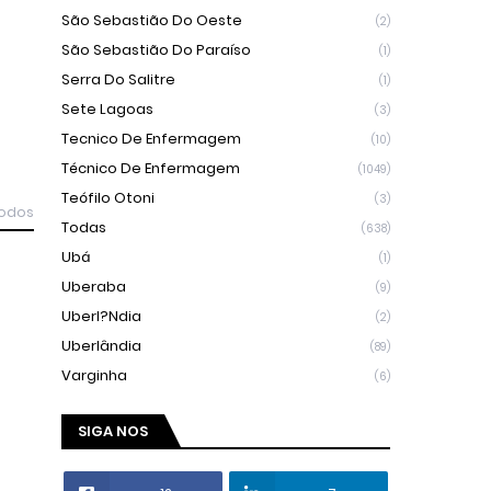
São Sebastião Do Oeste
(2)
São Sebastião Do Paraíso
(1)
Serra Do Salitre
(1)
Sete Lagoas
(3)
Tecnico De Enfermagem
(10)
Técnico De Enfermagem
(1049)
Teófilo Otoni
(3)
todos
Todas
(638)
Ubá
(1)
Uberaba
(9)
Uberl?ndia
(2)
Uberlândia
(89)
Varginha
(6)
SIGA NOS