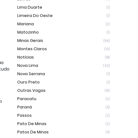
Lima Duarte
(1)
Limeira Do Oeste
(1)
Mariana
(2)
Matozinho
(1)
Minas Gerais
(96)
Montes Claros
(10)
Notícias
(18)
o 
Nova Lima
(30)
tudo 
Nova Serrana
(1)
Ouro Preto
(1)
Outras Vagas
(19)
Paracatu
(2)
 
Paraná
(5)
Passos
(2)
Pato De Minas
(2)
Patos De Minas
(11)