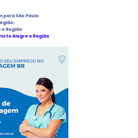
 para São Paulo
Região
;
e e Região
Porto Alegre e Região