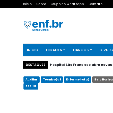
Início
Sobre
Grupo no Whatsapp
Contato
INÍCIO
CIDADES
CARGOS
DIVUL
Hospital São Francisco abre nova
DESTAQUES
Auxiliar
Técnico(a)
Enfermeiro(a)
Belo Horizo
ASSINE