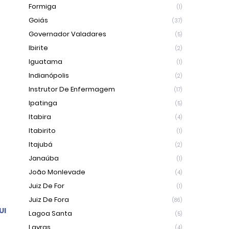
Formiga
(1)
Goiás
(37)
Governador Valadares
(5)
Ibirite
(2)
Iguatama
(1)
Indianópolis
(2)
Instrutor De Enfermagem
(17)
Ipatinga
(5)
Itabira
(4)
Itabirito
(1)
Itajubá
(2)
Janaúba
(1)
João Monlevade
(4)
Juiz De For
(1)
Juiz De Fora
(86)
UI
Lagoa Santa
(5)
Lavras
(4)