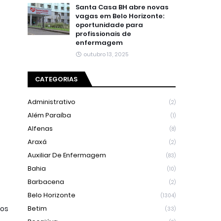
Santa Casa BH abre novas
vagas em Belo Horizonte:
oportunidade para
profissionais de
enfermagem
outubro 13, 2025
CATEGORIAS
Administrativo
(2)
Além Paraíba
(1)
Alfenas
(8)
Araxá
(2)
Auxiliar De Enfermagem
(83)
Bahia
(10)
Barbacena
(2)
Belo Horizonte
(1304)
ços
Betim
(33)