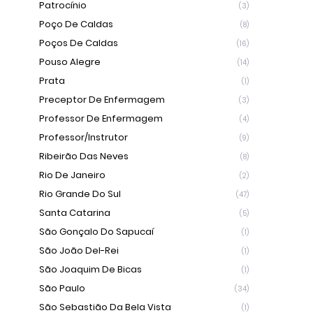
Patrocínio
(3)
Poço De Caldas
(8)
Poços De Caldas
(16)
Pouso Alegre
(14)
Prata
(1)
Preceptor De Enfermagem
(3)
Professor De Enfermagem
(4)
Professor/Instrutor
(9)
Ribeirão Das Neves
(8)
Rio De Janeiro
(2)
Rio Grande Do Sul
(47)
Santa Catarina
(5)
São Gonçalo Do Sapucaí
(1)
São João Del-Rei
(1)
São Joaquim De Bicas
(1)
São Paulo
(34)
São Sebastião Da Bela Vista
(1)