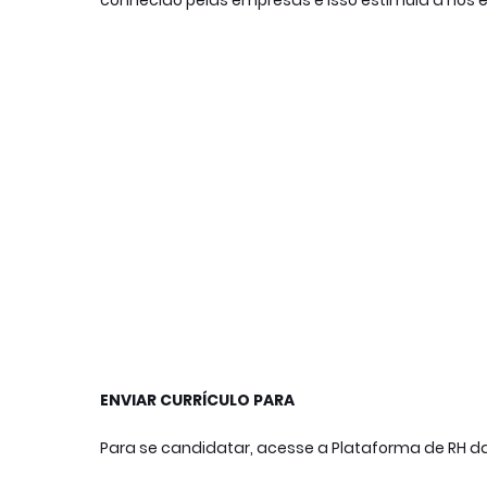
conhecido pelas empresas e isso estimula a nos 
ENVIAR CURRÍCULO PARA

Para se candidatar, acesse a Plataforma de RH d