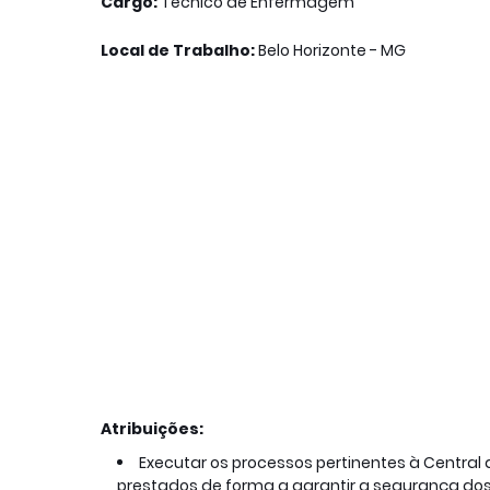
Cargo:
Técnico de Enfermagem
Local de Trabalho:
Belo Horizonte - MG
Atribuições:
Executar os processos pertinentes à Central 
prestados de forma a garantir a segurança dos 