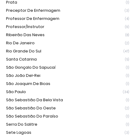
Prata
(1)
Preceptor De Enfermagem
(3)
Professor De Enfermagem
(4)
Professor/Instrutor
(9)
Ribeirão Das Neves
(8)
Rio De Janeiro
(2)
Rio Grande Do Sul
(47)
Santa Catarina
(5)
São Gonçalo Do Sapucaí
(1)
São João Del-Rei
(1)
São Joaquim De Bicas
(1)
São Paulo
(34)
São Sebastião Da Bela Vista
(1)
São Sebastião Do Oeste
(2)
São Sebastião Do Paraíso
(1)
Serra Do Salitre
(1)
Sete Lagoas
(3)