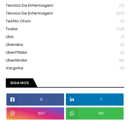
Tecnico De Enfermagem
(10)
Técnico De Enfermagem
(1047)
Teófilo Otoni
(3)
Todas
(638)
Ubá
(1)
Uberaba
(9)
Uberl?ndia
(2)
Uberlândia
(89)
Varginha
(6)
SIGA NOS
12
7
697
180