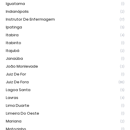
Iguatama
(1)
Indianópolis
(2)
Instrutor De Enfermagem
(17)
Ipatinga
(5)
Itabira
(4)
Itabirito
(1)
Itajubá
(2)
Janaúba
(1)
João Monlevade
(3)
Juiz De For
(1)
Juiz De Fora
(86)
Lagoa Santa
(5)
Lavras
(4)
Lima Duarte
(1)
Limeira Do Oeste
(1)
Mariana
(2)
Matozinho
(1)