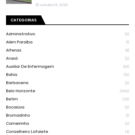
outubro 13, 2025
CATEGORIAS
Administrativo
(2)
Além Paraíba
(1)
Alfenas
(8)
Araxá
(2)
Auxiliar De Enfermagem
(83)
Bahia
(10)
Barbacena
(2)
Belo Horizonte
(1302)
Betim
(33)
Bocaiúva
(2)
Brumadinho
(1)
Carneirinho
(2)
Conselheiro Lafaiete
(4)