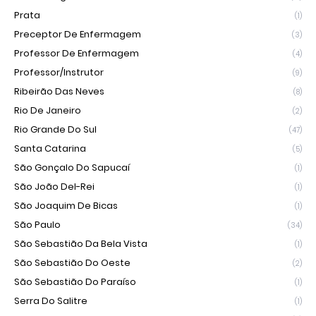
Prata
(1)
Preceptor De Enfermagem
(3)
Professor De Enfermagem
(4)
Professor/Instrutor
(9)
Ribeirão Das Neves
(8)
Rio De Janeiro
(2)
Rio Grande Do Sul
(47)
Santa Catarina
(5)
São Gonçalo Do Sapucaí
(1)
São João Del-Rei
(1)
São Joaquim De Bicas
(1)
São Paulo
(34)
São Sebastião Da Bela Vista
(1)
São Sebastião Do Oeste
(2)
São Sebastião Do Paraíso
(1)
Serra Do Salitre
(1)