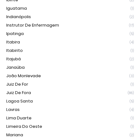
(2)
Iguatama
(1)
Indianópolis
(2)
Instrutor De Enfermagem
(17)
Ipatinga
(5)
Itabira
(4)
Itabirito
(1)
Itajubá
(2)
Janaúba
(1)
João Monlevade
(3)
Juiz De For
(1)
Juiz De Fora
(86)
Lagoa Santa
(5)
Lavras
(4)
Lima Duarte
(1)
Limeira Do Oeste
(1)
Mariana
(2)