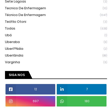
Sete Lagoas
(3)
Tecnico De Enfermagem
(10)
Técnico De Enfermagem
(1047)
Teófilo Otoni
(3)
Todas
(638)
Ubá
(1)
Uberaba
(9)
Uberl?ndia
(2)
Uberlândia
(89)
Varginha
(6)
SIGA NOS
12
7
697
180