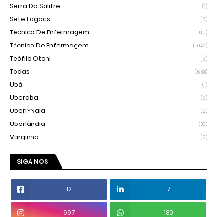
Serra Do Salitre
(1)
Sete Lagoas
(3)
Tecnico De Enfermagem
(10)
Técnico De Enfermagem
(1049)
Teófilo Otoni
(3)
Todas
(638)
Ubá
(1)
Uberaba
(9)
Uberl?ndia
(2)
Uberlândia
(89)
Varginha
(6)
SIGA NOS
12
7
697
180