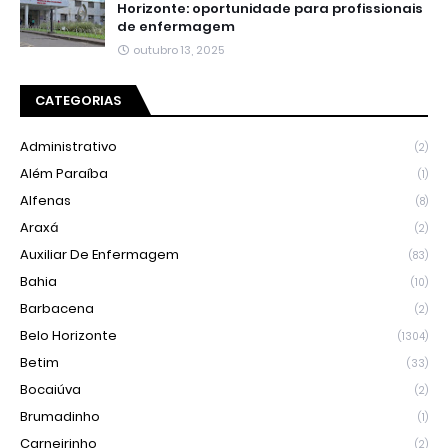
Horizonte: oportunidade para profissionais
de enfermagem
outubro 13, 2025
CATEGORIAS
Administrativo
(2)
Além Paraíba
(1)
Alfenas
(8)
Araxá
(2)
Auxiliar De Enfermagem
(83)
Bahia
(10)
Barbacena
(2)
Belo Horizonte
(1304)
Betim
(33)
Bocaiúva
(2)
Brumadinho
(1)
Carneirinho
(2)