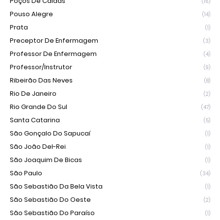
Poços De Caldas
(16)
Pouso Alegre
(14)
Prata
(1)
Preceptor De Enfermagem
(3)
Professor De Enfermagem
(4)
Professor/Instrutor
(9)
Ribeirão Das Neves
(8)
Rio De Janeiro
(2)
Rio Grande Do Sul
(47)
Santa Catarina
(5)
São Gonçalo Do Sapucaí
(1)
São João Del-Rei
(1)
São Joaquim De Bicas
(1)
São Paulo
(34)
São Sebastião Da Bela Vista
(1)
São Sebastião Do Oeste
(2)
São Sebastião Do Paraíso
(1)