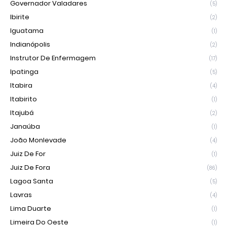
Governador Valadares
(5)
Ibirite
(2)
Iguatama
(1)
Indianópolis
(2)
Instrutor De Enfermagem
(17)
Ipatinga
(5)
Itabira
(4)
Itabirito
(1)
Itajubá
(2)
Janaúba
(1)
João Monlevade
(4)
Juiz De For
(1)
Juiz De Fora
(86)
Lagoa Santa
(5)
Lavras
(4)
Lima Duarte
(1)
Limeira Do Oeste
(1)