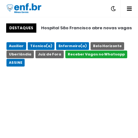
gem - Upa Norte -
Hospital São Francisco abre novas vagas
DESTAQUES
Betim - MG
de emprego em Belo Horizonte
Auxiliar
Técnico(a)
Enfermeiro(a)
Belo Horizonte
Uberlândia
Juiz de Fora
Receber Vagas no Whatsapp
ASSINE