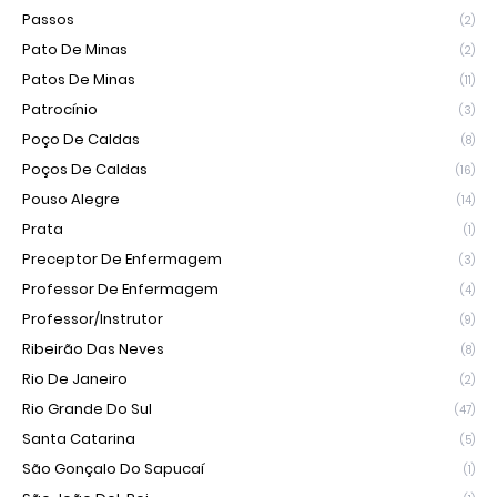
Passos
(2)
Pato De Minas
(2)
Patos De Minas
(11)
Patrocínio
(3)
Poço De Caldas
(8)
Poços De Caldas
(16)
Pouso Alegre
(14)
Prata
(1)
Preceptor De Enfermagem
(3)
Professor De Enfermagem
(4)
Professor/Instrutor
(9)
Ribeirão Das Neves
(8)
Rio De Janeiro
(2)
Rio Grande Do Sul
(47)
Santa Catarina
(5)
São Gonçalo Do Sapucaí
(1)