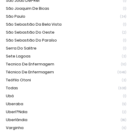
São João Del-Rei
(1)
São Joaquim De Bicas
(1)
São Paulo
(34)
São Sebastião Da Bela Vista
(1)
São Sebastião Do Oeste
(2)
São Sebastião Do Paraíso
(1)
Serra Do Salitre
(1)
Sete Lagoas
(3)
Tecnico De Enfermagem
(10)
Técnico De Enfermagem
(1049)
Teófilo Otoni
(3)
Todas
(638)
Ubá
(1)
Uberaba
(9)
Uberl?ndia
(2)
Uberlândia
(89)
Varginha
(6)