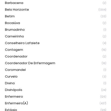
Barbacena
(2)
Belo Horizonte
(1304)
Betim
(33)
Bocaiúva
(2)
Brumadinho
(1)
Carneirinho
(2)
Conselheiro Lafaiete
(4)
Contagem
(16)
Coordenador
(2)
Coordenador De Enfermagem
(16)
Coromandel
(1)
Curvelo
(3)
Divino
(1)
Divinópolis
(24)
Enfermeiro
(126)
Enfermeiro(a)
(437)
Estágio
(125)