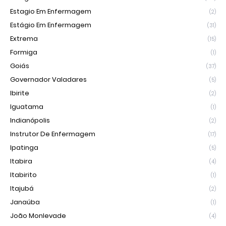
Estagio Em Enfermagem
(2)
Estágio Em Enfermagem
(31)
Extrema
(15)
Formiga
(1)
Goiás
(37)
Governador Valadares
(5)
Ibirite
(2)
Iguatama
(1)
Indianópolis
(2)
Instrutor De Enfermagem
(17)
Ipatinga
(5)
Itabira
(4)
Itabirito
(1)
Itajubá
(2)
Janaúba
(1)
João Monlevade
(4)